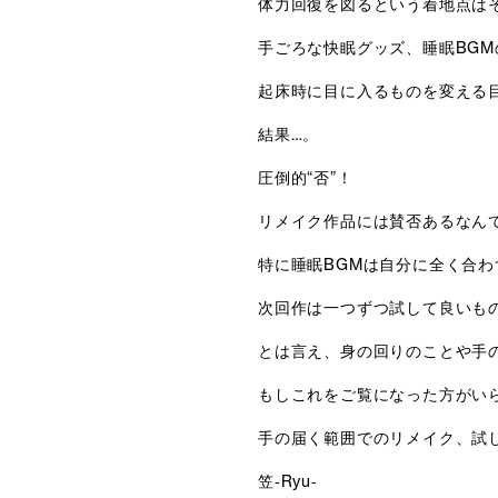
体力回復を図るという着地点は
手ごろな快眠グッズ、睡眠BGM
起床時に目に入るものを変える
結果…。
圧倒的“否”！
リメイク作品には賛否あるなん
特に睡眠BGMは自分に全く合
次回作は一つずつ試して良いも
とは言え、身の回りのことや手
もしこれをご覧になった方がい
手の届く範囲でのリメイク、試
笠‐Ryu‐