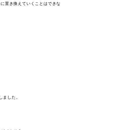
のに置き換えていくことはできな
？
しました。