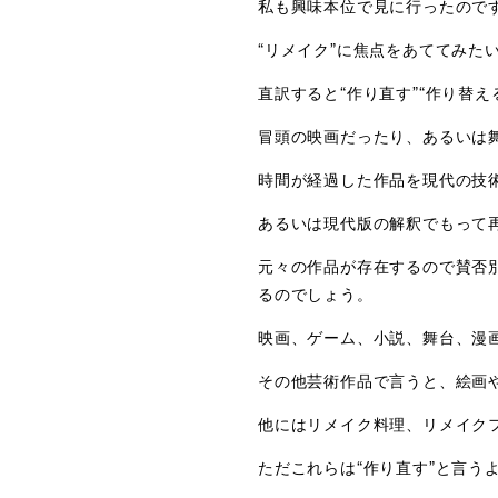
私も興味本位で見に行ったので
“リメイク”に焦点をあててみた
直訳すると“作り直す”“作り替え
冒頭の映画だったり、あるいは
時間が経過した作品を現代の技
あるいは現代版の解釈でもって
元々の作品が存在するので賛否
るのでしょう。
映画、ゲーム、小説、舞台、漫画e
その他芸術作品で言うと、絵画
他にはリメイク料理、リメイク
ただこれらは“作り直す”と言う